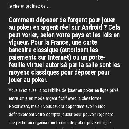
le site et profitez de …
Comment déposer de l'argent pour jouer
au poker en argent réel sur Android ? Cela
peut varier, selon votre pays et les lois en
vigueur. Pour la France, une carte
bancaire classique (autorisant les
paiements sur Internet) ou un porte-
feuille virtuel autorisé par la salle sont les
moyens classiques pour déposer pour
jouer au poker.
Vous avez aussi la possibilité de jouer au poker en ligne privé
entre amis en mode argent fictif avec la plateforme
PokerStars, mais il vous faudra cependant avoir validé
définitivement votre compte joueur pour pouvoir rejoindre
une partie ou organiser un tournoi de poker privé en ligne