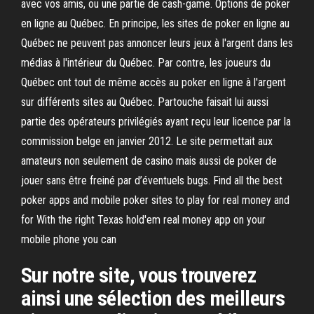
avec vos amis, ou une partie de cash-game. Options de poker
en ligne au Québec. En principe, les sites de poker en ligne au
Québec ne peuvent pas annoncer leurs jeux à l'argent dans les
médias à l'intérieur du Québec. Par contre, les joueurs du
Québec ont tout de même accès au poker en ligne à l'argent
sur différents sites au Québec. Partouche faisait lui aussi
partie des opérateurs privilégiés ayant reçu leur licence par la
commission belge en janvier 2012. Le site permettait aux
amateurs non seulement de casino mais aussi de poker de
jouer sans être freiné par d’éventuels bugs. Find all the best
poker apps and mobile poker sites to play for real money and
for With the right Texas hold'em real money app on your
mobile phone you can
Sur notre site, vous trouverez
ainsi une sélection des meilleurs