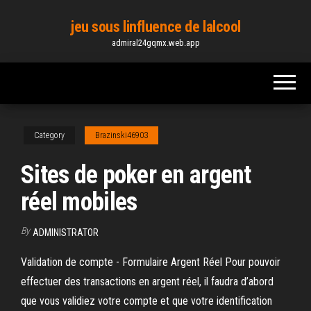
Skip
jeu sous linfluence de lalcool
to
admiral24gqmx.web.app
the
content
Category
Brazinski46903
Sites de poker en argent
réel mobiles
By
ADMINISTRATOR
Validation de compte - Formulaire Argent Réel Pour pouvoir
effectuer des transactions en argent réel, il faudra d’abord
que vous validiez votre compte et que votre identification