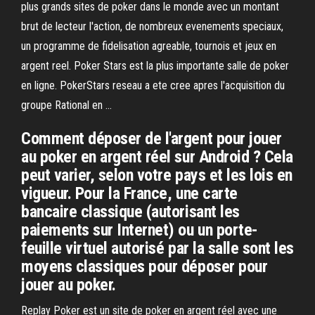
plus grands sites de poker dans le monde avec un montant
brut de lecteur l'action, de nombreux evenements speciaux,
un programme de fidelisation agreable, tournois et jeux en
argent reel. Poker Stars est la plus importante salle de poker
en ligne. PokerStars reseau a ete cree apres l'acquisition du
groupe Rational en …
Comment déposer de l'argent pour jouer
au poker en argent réel sur Android ? Cela
peut varier, selon votre pays et les lois en
vigueur. Pour la France, une carte
bancaire classique (autorisant les
paiements sur Internet) ou un porte-
feuille virtuel autorisé par la salle sont les
moyens classiques pour déposer pour
jouer au poker.
Replay Poker est un site de poker en argent réel avec une