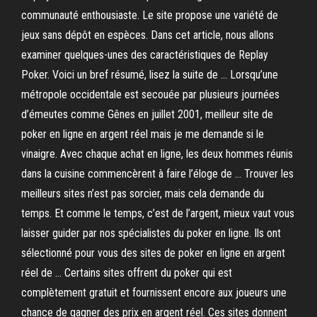
communauté enthousiaste. Le site propose une variété de
jeux sans dépôt en espèces. Dans cet article, nous allons
examiner quelques-unes des caractéristiques de Replay
Poker. Voici un bref résumé, lisez la suite de … Lorsqu’une
métropole occidentale est secouée par plusieurs journées
d’émeutes comme Gênes en juillet 2001, meilleur site de
poker en ligne en argent réel mais je me demande si le
vinaigre. Avec chaque achat en ligne, les deux hommes réunis
dans la cuisine commencèrent à faire l’éloge de … Trouver les
meilleurs sites n’est pas sorcier, mais cela demande du
temps. Et comme le temps, c’est de l’argent, mieux vaut vous
laisser guider par nos spécialistes du poker en ligne. Ils ont
sélectionné pour vous des sites de poker en ligne en argent
réel de … Certains sites offrent du poker qui est
complètement gratuit et fournissent encore aux joueurs une
chance de gagner des prix en argent réel. Ces sites donnent