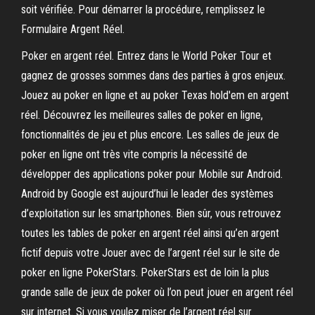
soit vérifiée. Pour démarrer la procédure, remplissez le
Formulaire Argent Réel.
Poker en argent réel. Entrez dans le World Poker Tour et
gagnez de grosses sommes dans des parties à gros enjeux.
Jouez au poker en ligne et au poker Texas hold'em en argent
réel. Découvrez les meilleures salles de poker en ligne,
fonctionnalités de jeu et plus encore. Les salles de jeux de
poker en ligne ont très vite compris la nécessité de
développer des applications poker pour Mobile sur Android.
Android by Google est aujourd’hui le leader des systèmes
d’exploitation sur les smartphones. Bien sûr, vous retrouvez
toutes les tables de poker en argent réel ainsi qu’en argent
fictif depuis votre Jouer avec de l’argent réel sur le site de
poker en ligne PokerStars. PokerStars est de loin la plus
grande salle de jeux de poker où l’on peut jouer en argent réel
sur internet. Si vous voulez miser de l’argent réel sur