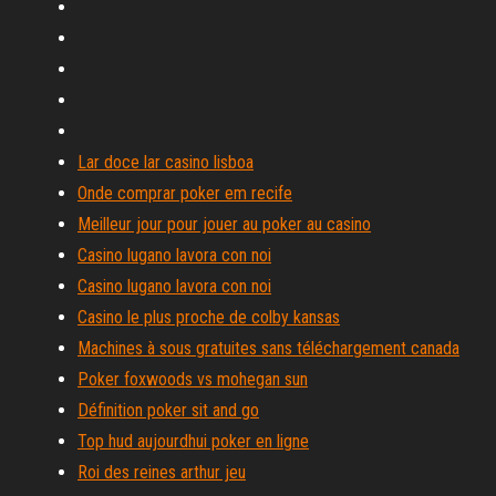
Lar doce lar casino lisboa
Onde comprar poker em recife
Meilleur jour pour jouer au poker au casino
Casino lugano lavora con noi
Casino lugano lavora con noi
Casino le plus proche de colby kansas
Machines à sous gratuites sans téléchargement canada
Poker foxwoods vs mohegan sun
Définition poker sit and go
Top hud aujourdhui poker en ligne
Roi des reines arthur jeu