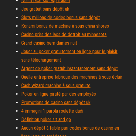
North face slot wp frauen
Jeu gratuit sans dépôt uk
Slots millions de codes bonus sans dépôt
Konami bonus de machine à sous china shores
Casino près des lacs de detroit au minnesota
Grand casino bern dames nuit
Jouer au poker gratuitement en ligne pour le plaisir
sans téléchargement
Argent de poker gratuit instantanément sans dépôt
Quelle entreprise fabrique des machines à sous éclair
Cash wizard machine à sous gratuite
Poker en ligne piraté par des employés
Promotions de casino sans dépôt uk
4 immagini 1 parola roulette dadi
Définition poker sit and go
Aucun dépôt à faible pari codes bonus de casino en