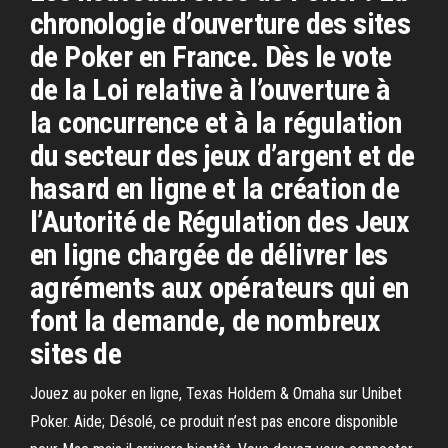
chronologie d’ouverture des sites
de Poker en France. Dès le vote
de la Loi relative à l’ouverture à
la concurrence et à la régulation
du secteur des jeux d’argent et de
hasard en ligne et la création de
l’Autorité de Régulation des Jeux
en ligne chargée de délivrer les
agréments aux opérateurs qui en
font la demande, de nombreux
sites de
Jouez au poker en ligne, Texas Holdem & Omaha sur Unibet
Poker. Aide; Désolé, ce produit n’est pas encore disponible