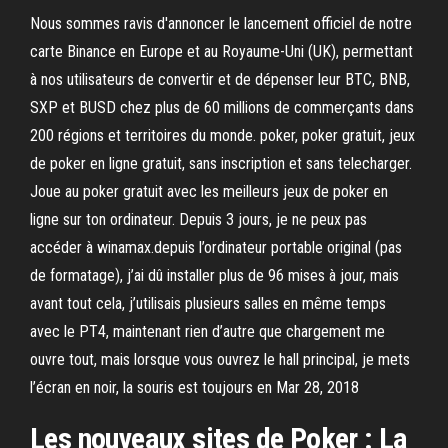
Nous sommes ravis d'annoncer le lancement officiel de notre
carte Binance en Europe et au Royaume-Uni (UK), permettant
à nos utilisateurs de convertir et de dépenser leur BTC, BNB,
SXP et BUSD chez plus de 60 millions de commerçants dans
200 régions et territoires du monde. poker, poker gratuit, jeux
de poker en ligne gratuit, sans inscription et sans telecharger.
Joue au poker gratuit avec les meilleurs jeux de poker en
ligne sur ton ordinateur. Depuis 3 jours, je ne peux pas
accéder à winamax.depuis l’ordinateur portable original (pas
de formatage), j’ai dû installer plus de 96 mises à jour, mais
avant tout cela, j’utilisais plusieurs salles en même temps
avec le PT4, maintenant rien d’autre que chargement me
ouvre tout, mais lorsque vous ouvrez le hall principal, je mets
l’écran en noir, la souris est toujours en Mar 28, 2018
Les nouveaux sites de Poker : La