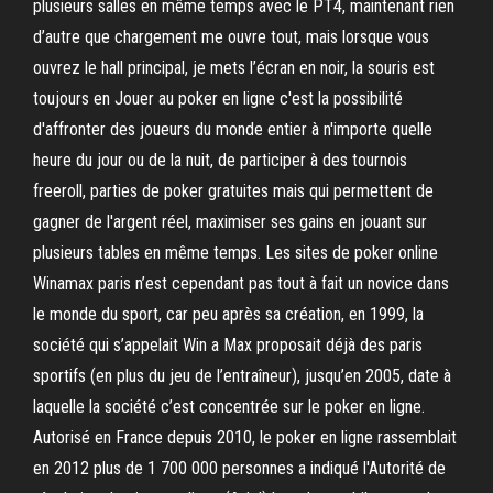
plusieurs salles en même temps avec le PT4, maintenant rien
d’autre que chargement me ouvre tout, mais lorsque vous
ouvrez le hall principal, je mets l’écran en noir, la souris est
toujours en Jouer au poker en ligne c'est la possibilité
d'affronter des joueurs du monde entier à n'importe quelle
heure du jour ou de la nuit, de participer à des tournois
freeroll, parties de poker gratuites mais qui permettent de
gagner de l'argent réel, maximiser ses gains en jouant sur
plusieurs tables en même temps. Les sites de poker online
Winamax paris n’est cependant pas tout à fait un novice dans
le monde du sport, car peu après sa création, en 1999, la
société qui s’appelait Win a Max proposait déjà des paris
sportifs (en plus du jeu de l’entraîneur), jusqu’en 2005, date à
laquelle la société c’est concentrée sur le poker en ligne.
Autorisé en France depuis 2010, le poker en ligne rassemblait
en 2012 plus de 1 700 000 personnes a indiqué l'Autorité de