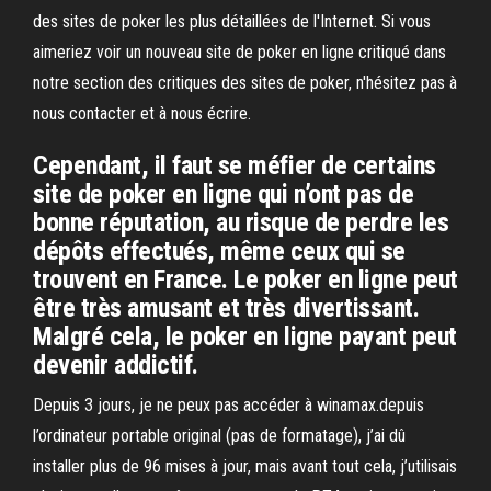
des sites de poker les plus détaillées de l'Internet. Si vous
aimeriez voir un nouveau site de poker en ligne critiqué dans
notre section des critiques des sites de poker, n'hésitez pas à
nous contacter et à nous écrire.
Cependant, il faut se méfier de certains
site de poker en ligne qui n’ont pas de
bonne réputation, au risque de perdre les
dépôts effectués, même ceux qui se
trouvent en France. Le poker en ligne peut
être très amusant et très divertissant.
Malgré cela, le poker en ligne payant peut
devenir addictif.
Depuis 3 jours, je ne peux pas accéder à winamax.depuis
l’ordinateur portable original (pas de formatage), j’ai dû
installer plus de 96 mises à jour, mais avant tout cela, j’utilisais