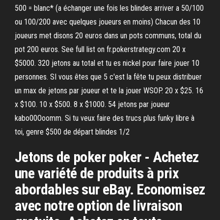
500 = blanc* (a échanger une fois les blindes arriver a 50/100
ou 100/200 avec quelques joueurs en moins) Chacun des 10
joueurs met disons 20 euros dans un pots communs, total du
pot 200 euros. See full list on fr.pokerstrategy.com 20 x
$5000. 320 jetons au total et tu es nickel pour faire jouer 10
personnes. SI vous êtes que 5 c'est la fête tu peux distribuer
un max de jetons par joueur et te la jouer WSOP. 20 x $25. 16
x $100. 10 x $500. 8 x $1000. 54 jetons par joueur
kabo00Ooomm. Si tu veux faire des trucs plus funky libre à
toi, genre $500 de départ blindes 1/2
Jetons de poker poker - Achetez
une variété de produits à prix
abordables sur eBay. Economisez
avec notre option de livraison