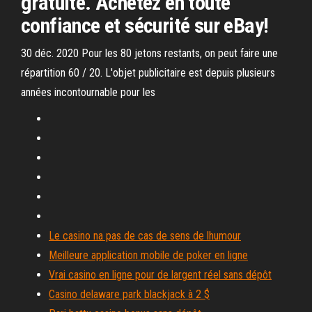
gratuite. Achetez en toute
confiance et sécurité sur eBay!
30 déc. 2020 Pour les 80 jetons restants, on peut faire une
répartition 60 / 20. L'objet publicitaire est depuis plusieurs
années incontournable pour les
Le casino na pas de cas de sens de lhumour
Meilleure application mobile de poker en ligne
Vrai casino en ligne pour de largent réel sans dépôt
Casino delaware park blackjack à 2 $