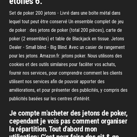
étoiles 6.
Set de poker 200 jetons - Livré dans une boîte métal dans
lequel tout peut être conservé Un ensemble complet de jeu
de poker : des jetons de poker (total 200 pièces), carte de
poker (2 ensembles) et table de Blackjack en tissue. Jetons
Dealer - Small blind - Big Blind. Avec un casier de rangement
pour les jetons. Amazon.fr: jetons poker. Nous utilisons des
cookies et des outils similaires pour faciliter vos achats,
fournir nos services, pour comprendre comment les clients
utilisent nos services afin de pouvoir apporter des
améliorations, et pour présenter des publicités, y compris des
publicités basées sur les centres d’intérêt.
Je compte m'acheter des jetons de poker,
cependant je vois pas comment organiser
la répartition. Tout d'abord mon