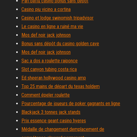
Pari battu casino bonus sans dépôt
Casino piu vicino a cortina
Casino et lodge swinomish tripadvisor
Le casino en ligne a ruiné ma vie
Mos def noir jack johnson
Bonus sans dépôt du casino golden cave
Mos def noir jack johnson
Sac a dos a roulette raiponce
Slot canyon tubing costa rica
Ed sheeran hollywood casino amp
Top 25 mains de départ du texas holdem
Comment épeler roulette
Pourcentage de joueurs de poker gagnants en ligne
Blackjack 3 tonnes jack stands
Prix essence geant casino hyeres
Médaille de changement demplacement de