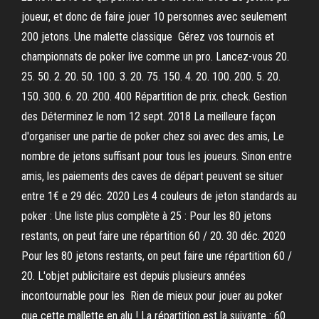
joueur, et donc de faire jouer 10 personnes avec seulement
200 jetons. Une malette classique Gérez vos tournois et
championnats de poker live comme un pro. Lancez-vous 20.
25. 50. 2. 20. 50. 100. 3. 20. 75. 150. 4. 20. 100. 200. 5. 20.
150. 300. 6. 20. 200. 400 Répartition de prix. check. Gestion
des Déterminez le nom 12 sept. 2018 La meilleure façon
d'organiser une partie de poker chez soi avec des amis, Le
nombre de jetons suffisant pour tous les joueurs. Sinon entre
amis, les paiements des caves de départ peuvent se situer
entre 1€ e 29 déc. 2020 Les 4 couleurs de jeton standards au
poker : Une liste plus complète à 25 : Pour les 80 jetons
restants, on peut faire une répartition 60 / 20. 30 déc. 2020
Pour les 80 jetons restants, on peut faire une répartition 60 /
20. L'objet publicitaire est depuis plusieurs années
incontournable pour les Rien de mieux pour jouer au poker
que cette mallette en alu ! La répartition est la suivante : 60