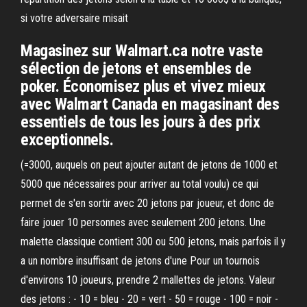
si votre adversaire misait
Magasinez sur Walmart.ca notre vaste
sélection de jetons et ensembles de
poker. Économisez plus et vivez mieux
avec Walmart Canada en magasinant des
essentiels de tous les jours à des prix
exceptionnels.
(=3000, auquels on peut ajouter autant de jetons de 1000 et
5000 que nécessaires pour arriver au total voulu) ce qui
permet de s'en sortir avec 20 jetons par joueur, et donc de
faire jouer 10 personnes avec seulement 200 jetons. Une
malette classique contient 300 ou 500 jetons, mais parfois il y
a un nombre insuffisant de jetons d'une Pour un tournois
d'environs 10 joueurs, prendre 2 mallettes de jetons. Valeur
des jetons : - 10 = bleu - 20 = vert - 50 = rouge - 100 = noir -