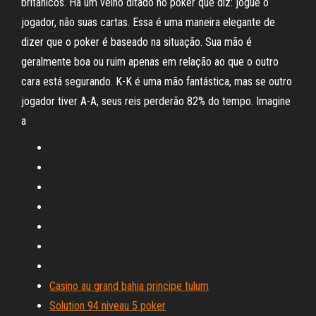
britânicos. Há um velho ditado no poker que diz: jogue o
jogador, não suas cartas. Essa é uma maneira elegante de
dizer que o poker é baseado na situação. Sua mão é
geralmente boa ou ruim apenas em relação ao que o outro
cara está segurando. K-K é uma mão fantástica, mas se outro
jogador tiver A-A, seus reis perderão 82% do tempo. Imagine
a
Casino au grand bahia principe tulum
Solution 94 niveau 5 poker