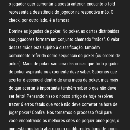
o jogador quer aumentar a aposta anterior, enquanto o fold
representa a desistência do jogador na respectiva mão. O
check, por outro lado, é a famosa
Domine as jogadas de poker. No poker, as cartas distribuídas
aos jogadores formam um conjunto chamado "mãos". O valor
dessas mãos está sujeito à classificação, também
comumente referida como sequência do poker (ou ordem de
poker). Mãos de poker são uma das coisas que todo jogador
de poker aspirante ou experiente deve saber. Sabemos que
acertar é essencial dentro de uma mesa de poker, mas mais
do que acertar é importante também saber o que não deve
ser feito! Pensando nisso o nosso artigo de hoje resolveu
trazer 6 erros fatais que você não deve cometer na hora de
jogar poker! Confira. Nós tornamos o processo fácil para
você encontrando os melhores sites de pôquer onde jogar, o
que está mostrado abaixo com os diferentes tipos de jogos