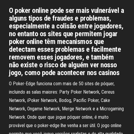
O poker online pode ser mais vulnerável a
alguns tipos de fraudes e problemas,
especialmente a colisão entre jogadores,
no entanto os sites que permitem jogar
poker online têm mecanismos que
detectam esses problemas e facilmente
removem esses jogadores, e também
não existe o risco de alguém ver nosso
jogo, como pode acontecer nos casinos
O Poker-Edge funciona com mais de 50 sites de póquer,
incluindo as salas maiores: Party Poker Network, Cereus
Network, iPoker Network, Bodog, Pacific Poker, Cake
Network, Ongame Network, Merge Network e a Microgaming
Network. Onde quer que jogue póquer online, é muito
provável que o poker-edge lhe venha a ser útil. O jogo online
permite que você jogue versões realistas e de alta qualidade