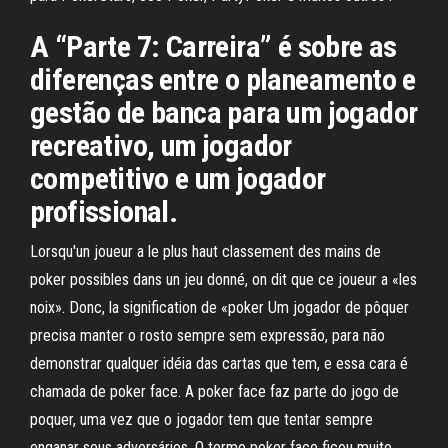
A “Parte 7: Carreira” é sobre as
diferenças entre o planeamento e
gestão de banca para um jogador
recreativo, um jogador
competitivo e um jogador
profissional.
Lorsqu'un joueur a le plus haut classement des mains de
poker possibles dans un jeu donné, on dit que ce joueur a «les
noix». Donc, la signification de «poker Um jogador de pôquer
precisa manter o rosto sempre sem expressão, para não
demonstrar qualquer idéia das cartas que tem, e essa cara é
chamada de poker face. A poker face faz parte do jogo de
poquer, uma vez que o jogador tem que tentar sempre
enganar seus adversários. O termo poker face ficou muito